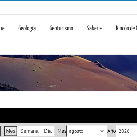
n
ue
Geología
Geoturismo
Saber +
Rincón de
Mes
Año
Mes
Semana
Día