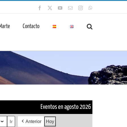
Facebook
X
YouTube
Correo
Instagram
WhatsApp
electrónico
 Marte
Contacto
Eventos en agosto 2026
Anterior
Hoy