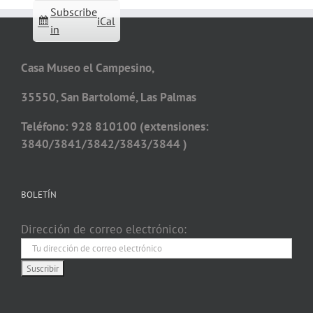
Subscribe
iCal
in
Casa Museo el Campesino,
35550, San Bartolomé, Las Palmas
Teléfono: 928 810100 (extensiones:
3840/3841/3842/3843/3844 )
BOLETÍN
Dirección de correo electrónico: