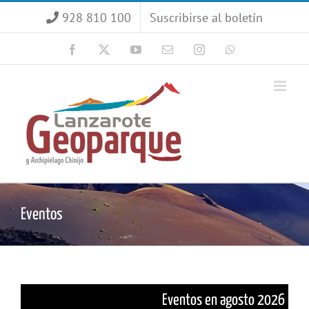
Saltar
928 810 100
Suscribirse al boletín
al
contenido
Facebook
X
YouTube
Correo
Instagram
WhatsApp
electrónico
Eventos
Eventos en agosto 2026