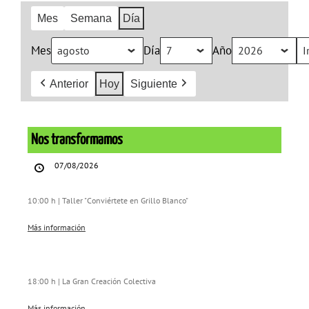
Mes
Semana
Día
Mes
Día
Año
Anterior
Hoy
Siguiente
Nos
transformamos
Nos transformamos
07/08/2026
10:00 h | Taller "Conviértete en Grillo Blanco"
Más información
18:00 h | La Gran Creación Colectiva
Más información