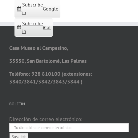
Subscribe
Google
in
Subscribe
iCal
in
Casa Museo el Campesino,
35550, San Bartolomé, Las Palmas
Teléfono: 928 810100 (extensiones:
3840/3841/3842/3843/3844 )
BOLETÍN
Dirección de correo electrónico: