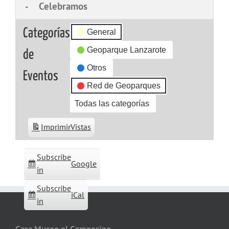
-
Celebramos
Categorías
General
Geoparque Lanzarote
de
Otros
Eventos
Red de Geoparques
Todas las categorías
Imprimir
Vistas
Subscribe
Google
in
Subscribe
iCal
in