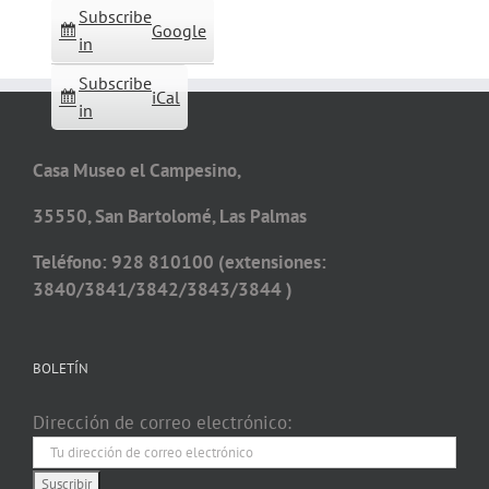
Subscribe
Google
in
Subscribe
iCal
in
Casa Museo el Campesino,
35550, San Bartolomé, Las Palmas
Teléfono: 928 810100 (extensiones:
3840/3841/3842/3843/3844 )
BOLETÍN
Dirección de correo electrónico: