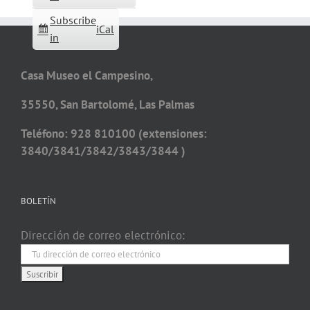
Subscribe
iCal
in
Casa Museo el Campesino,
35550, San Bartolomé, Las Palmas
Teléfono: 928 810100 (extensiones:
3840/3841/3842/3843/3844 )
BOLETÍN
Dirección de correo electrónico: