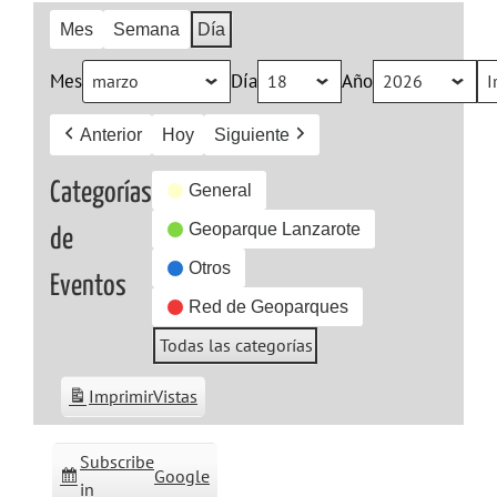
Mes
Semana
Día
Mes
Día
Año
Anterior
Hoy
Siguiente
Categorías
General
Geoparque Lanzarote
de
Otros
Eventos
Red de Geoparques
Todas las categorías
Imprimir
Vistas
Subscribe
Google
in