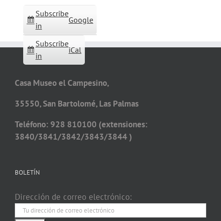
Subscribe
Google
in
Subscribe
iCal
in
Casa Museo el Campesino,
35550, San Bartolomé, Las Palmas
Teléfono: 928 810100 (extensiones:
3840/3841/3842/3843/3844 )
BOLETÍN
Dirección de correo electrónico: