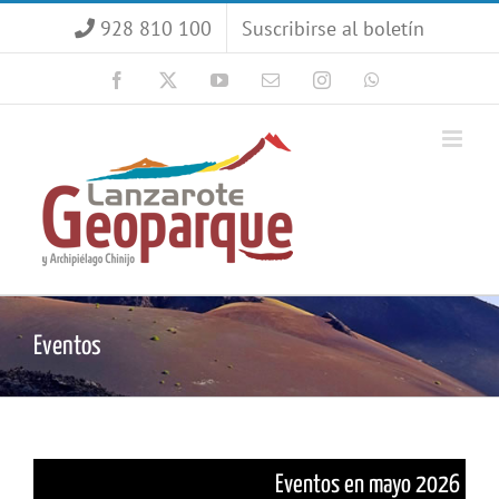
Saltar
928 810 100
Suscribirse al boletín
al
contenido
Facebook
X
YouTube
Correo
Instagram
WhatsApp
electrónico
Eventos
Eventos en mayo 2026