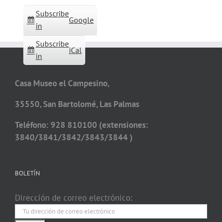
Subscribe
Google
in
Subscribe
iCal
in
Casa Museo el Campesino,
35550, San Bartolomé, Las Palmas
Teléfono: 928 810100 (extensiones:
3840/3841/3842/3843/3844 )
BOLETÍN
Dirección de correo electrónico: