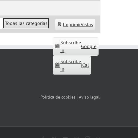
Todas las categorías
Imprimir
Vistas
Subscribe
Google
in
Subscribe
iCal
in
Política de cookies
|
Aviso legal.