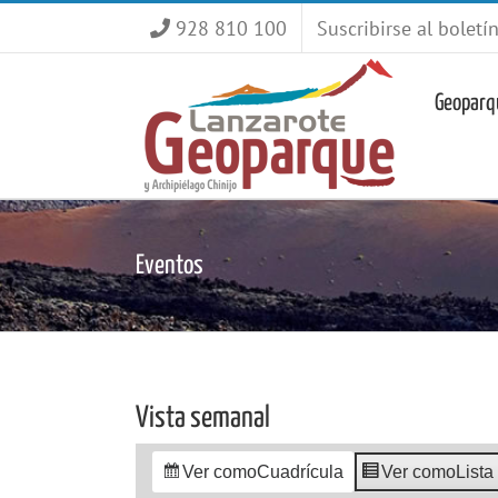
Saltar
928 810 100
Suscribirse al boletí
al
contenido
Geoparq
Eventos
Vista semanal
Ver como
Cuadrícula
Ver como
Lista