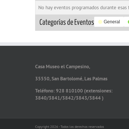
No hay eventos programados durante esas 
Categorías de Eventos
General
Casa Museo el Campesino,
35550, San Bartolomé, Las Palmas
Teléfono: 928 810100 (extensiones:
3840/3841/3842/3843/3844 )
Copyright 2026 - Todos los derechos reservados