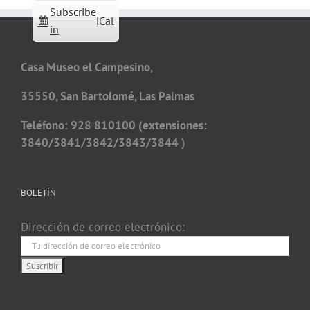
Subscribe
iCal
in
Casa Museo el Campesino,
35550, San Bartolomé, Las Palmas
Teléfono: 928 810100 (extensiones:
3840/3841/3842/3843/3844 )
BOLETÍN
Dirección de correo electrónico: