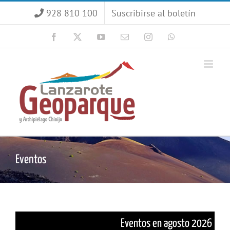
Saltar
928 810 100
Suscribirse al boletín
al
contenido
Facebook
X
YouTube
Correo
Instagram
WhatsApp
electrónico
Eventos
Eventos en agosto 2026