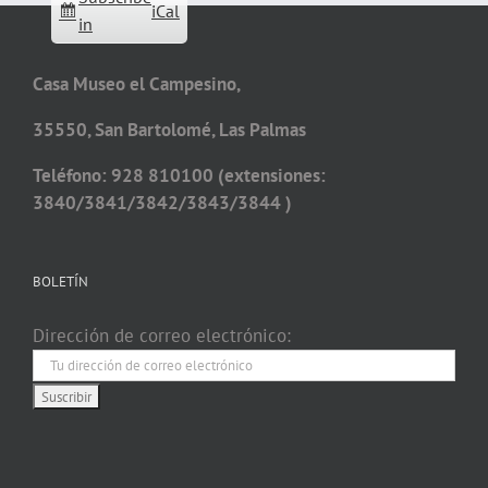
iCal
in
Casa Museo el Campesino,
35550, San Bartolomé, Las Palmas
Teléfono: 928 810100 (extensiones:
3840/3841/3842/3843/3844 )
BOLETÍN
Dirección de correo electrónico: