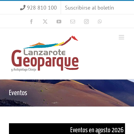
Saltar
928 810 100
Suscribirse al boletín
al
contenido
Facebook
X
YouTube
Correo
Instagram
WhatsApp
electrónico
Eventos
Eventos en agosto 2026