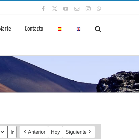
Facebook
X
YouTube
Correo
Instagram
WhatsApp
electrónico
 Marte
Contacto
Anterior
Hoy
Siguiente