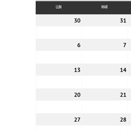
LUN
LUNES
MAR
MARTES
30
30/03/2026
31
3
6
06/04/2026
7
0
13
13/04/2026
14
1
20
20/04/2026
21
2
27
27/04/2026
28
2