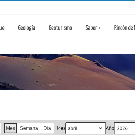
n
ue
Geología
Geoturismo
Saber +
Rincón de
Mes
Año
Mes
Semana
Día