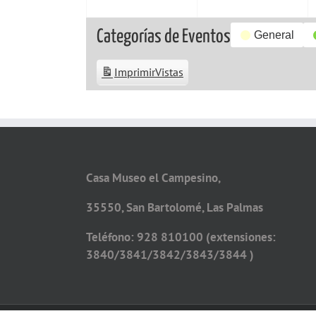
Categorías de Eventos
General
Imprimir
Vistas
Casa Museo el Campesino,
35550, San Bartolomé, Las Palmas
Teléfono: 928 810100 (extensiones:
3840/3841/3842/3843/3844 )