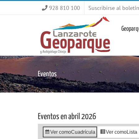
Saltar
928 810 100
Suscribirse al boletí
al
contenido
Geoparq
Eventos
Eventos en abril 2026
Ver como
Cuadrícula
Ver como
Lista