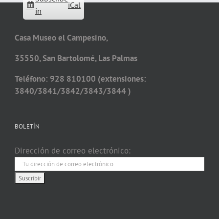
iCal
in
Casa Museo el Campesino,
35550, San Bartolomé, Las Palmas
Teléfono: 928 810100 (extensiones:
3840/3841/3842/3843/3844 )
BOLETÍN
Dirección de correo electrónico: