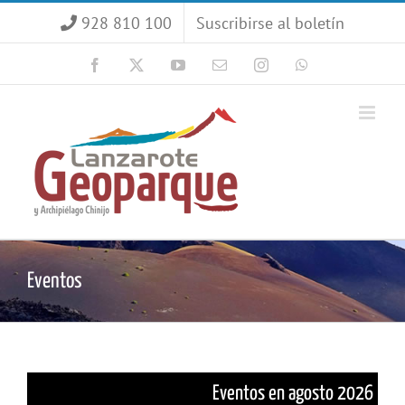
Saltar
928 810 100
Suscribirse al boletín
al
contenido
Facebook
X
YouTube
Correo
Instagram
WhatsApp
electrónico
Eventos
Eventos en agosto 2026