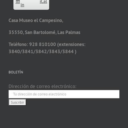
iCal
in
Casa Museo el Campesino,
35550, San Bartolomé, Las Palmas
Teléfono: 928 810100 (extensiones:
3840/3841/3842/3843/3844 )
BOLETÍN
Dirección de correo electrónico: