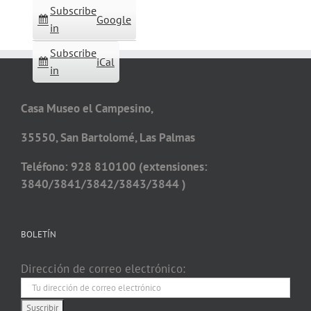
Subscribe
Google
in
Subscribe
iCal
in
Casa Museo el Campesino,
35550, San Bartolomé, Las Palmas
Teléfono: 928 810100 (extensiones:
3840/3841/3842/3843/3844 )
BOLETÍN
Dirección de correo electrónico: