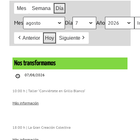
Mes
Semana
Día
Mes
Día
Año
Anterior
Hoy
Siguiente
Nos
transformamos
Nos transformamos
07/08/2026
10:00 h | Taller "Conviértete en Grillo Blanco"
Más información
18:00 h | La Gran Creación Colectiva
Más información