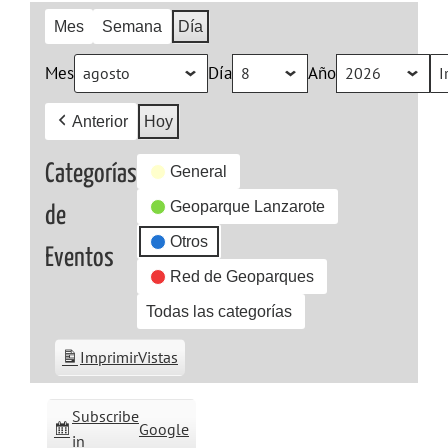
Mes
Semana
Día
Mes
Día
Año
Anterior
Hoy
Categorías
General
Geoparque Lanzarote
de
Otros
Eventos
Red de Geoparques
Todas las categorías
Imprimir
Vistas
Subscribe
Google
in