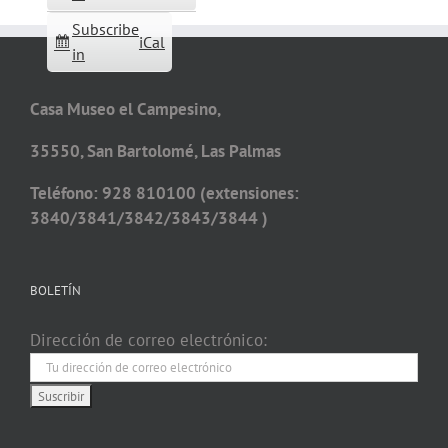
Subscribe
iCal
in
Casa Museo el Campesino,
35550, San Bartolomé, Las Palmas
Teléfono: 928 810100 (extensiones:
3840/3841/3842/3843/3844 )
BOLETÍN
Dirección de correo electrónico: