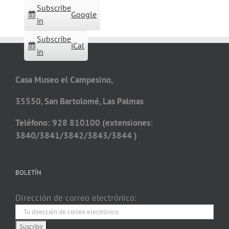
Subscribe
Google
in
Subscribe
iCal
in
Casa Museo el Campesino,
35550, San Bartolomé, Las Palmas
Teléfono: 928 810100 (extensiones:
3840/3841/3842/3843/3844 )
BOLETÍN
Dirección de correo electrónico: