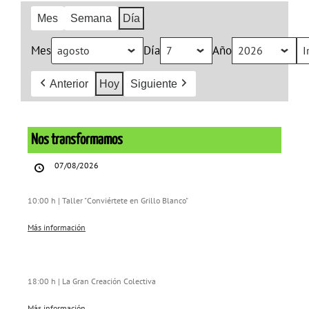
Mes
Semana
Día
Mes
Día
Año
Anterior
Hoy
Siguiente
Nos
transformamos
Nos transformamos
07/08/2026
10:00 h | Taller "Conviértete en Grillo Blanco"
Más información
18:00 h | La Gran Creación Colectiva
Más información