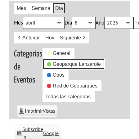
Mes
Semana
Día
Mes
Día
Año
Anterior
Hoy
Siguiente
Categorías
General
Geoparque Lanzarote
de
Otros
Eventos
Red de Geoparques
Todas las categorías
Imprimir
Vistas
Subscribe
Google
in