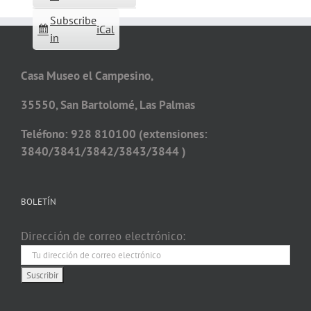
Subscribe
iCal
in
Casa Museo el Campesino,
35550, San Bartolomé, Las Palmas
Teléfono: 928 810100 (extensiones:
3840/3841/3842/3843/3844 )
BOLETÍN
Dirección de correo electrónico: