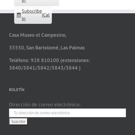
in
Subscribe
iCal
in
Casa Museo el Campesino,
35550, San Bartolomé, Las Palmas
Teléfono: 928 810100 (extensiones:
3840/3841/3842/3843/3844 )
BOLETÍN
Dirección de correo electrónico: