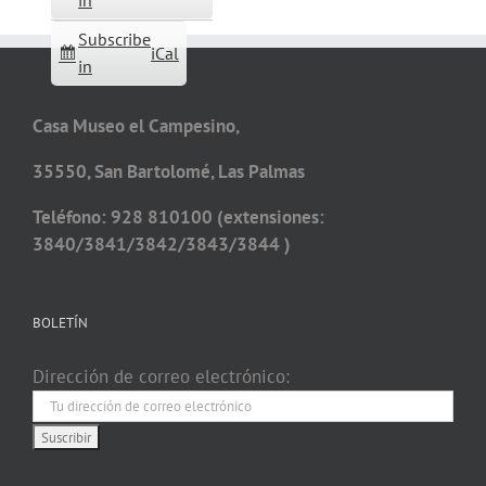
in
Subscribe
iCal
in
Casa Museo el Campesino,
35550, San Bartolomé, Las Palmas
Teléfono: 928 810100 (extensiones:
3840/3841/3842/3843/3844 )
BOLETÍN
Dirección de correo electrónico: