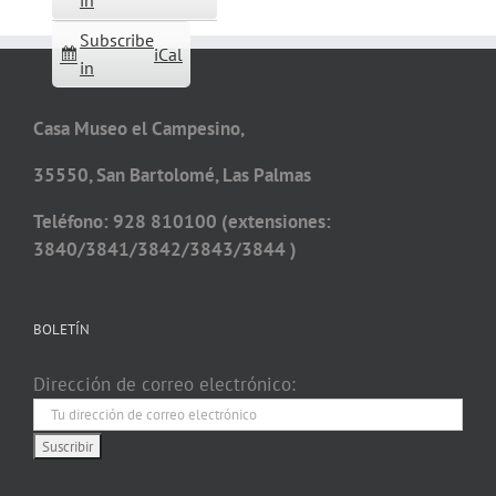
in
Subscribe
iCal
in
Casa Museo el Campesino,
35550, San Bartolomé, Las Palmas
Teléfono: 928 810100 (extensiones:
3840/3841/3842/3843/3844 )
BOLETÍN
Dirección de correo electrónico: