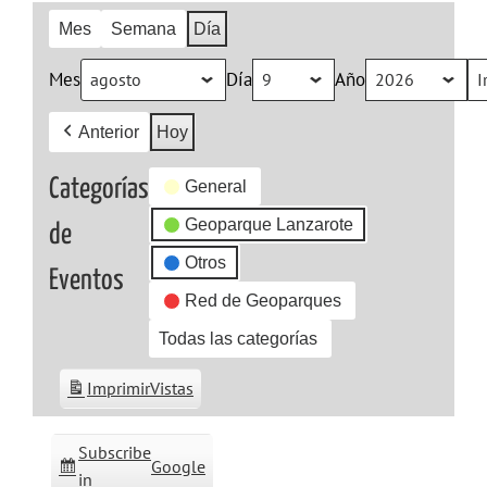
Mes
Semana
Día
Mes
Día
Año
Anterior
Hoy
Categorías
General
Geoparque Lanzarote
de
Otros
Eventos
Red de Geoparques
Todas las categorías
Imprimir
Vistas
Subscribe
Google
in