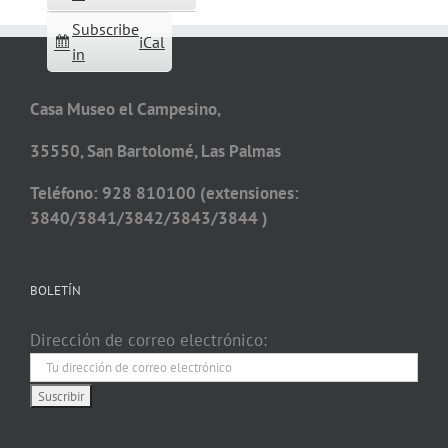
Subscribe
iCal
in
Casa Museo el Campesino,
35550, San Bartolomé, Las Palmas
Teléfono: 928 810100 (extensiones:
3840/3841/3842/3843/3844 )
BOLETÍN
Dirección de correo electrónico: