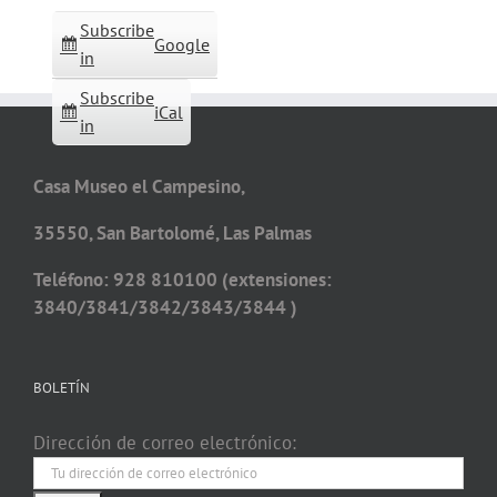
Subscribe
Google
in
Subscribe
iCal
in
Casa Museo el Campesino,
35550, San Bartolomé, Las Palmas
Teléfono: 928 810100 (extensiones:
3840/3841/3842/3843/3844 )
BOLETÍN
Dirección de correo electrónico: