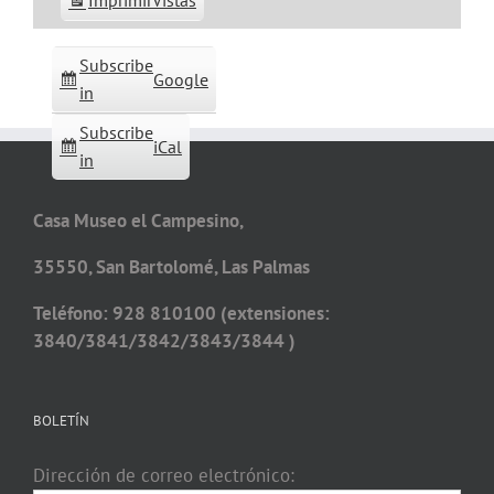
Imprimir
Vistas
Subscribe
Google
in
Subscribe
iCal
in
Casa Museo el Campesino,
35550, San Bartolomé, Las Palmas
Teléfono: 928 810100 (extensiones:
3840/3841/3842/3843/3844 )
BOLETÍN
Dirección de correo electrónico: