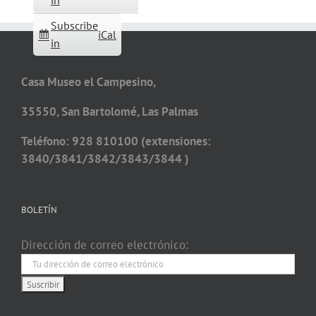
in
Subscribe
iCal
in
Casa Museo el Campesino,
35550, San Bartolomé, Las Palmas
Teléfono: 928 810100 (extensiones:
3840/3841/3842/3843/3844 )
BOLETÍN
Dirección de correo electrónico: