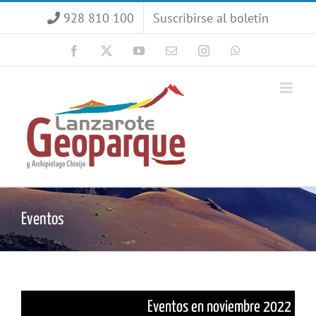
Saltar
928 810 100
Suscribirse al boletín
al
contenido
Facebook
X
YouTube
Correo
Instagram
WhatsApp
electrónico
Eventos
Eventos en noviembre 2022