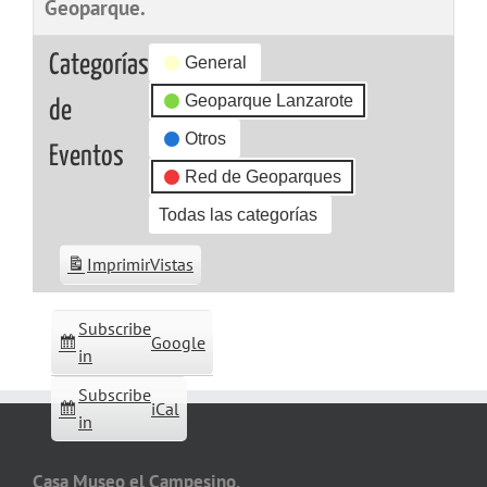
Geoparque.
Categorías
General
Geoparque Lanzarote
de
Otros
Eventos
Red de Geoparques
Todas las categorías
Imprimir
Vistas
Subscribe
Google
in
Subscribe
iCal
in
Casa Museo el Campesino,