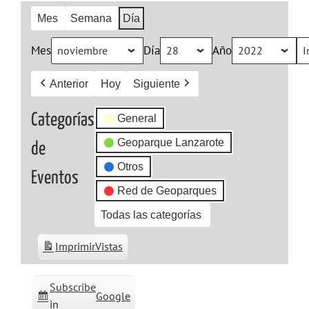
Mes
Semana
Día
Mes
Día
Año
Anterior
Hoy
Siguiente
Categorías
General
Geoparque Lanzarote
de
Otros
Eventos
Red de Geoparques
Todas las categorías
Imprimir
Vistas
Subscribe
Google
in