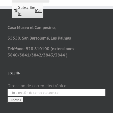
Subscribe
iCal
in
Casa Museo el Campesino,
35550, San Bartolomé, Las Palmas
Teléfono: 928 810100 (extensiones:
3840/3841/3842/3843/3844 )
BOLETÍN
Dirección de correo electrónico: