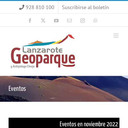
Saltar
928 810 100
Suscribirse al boletín
al
contenido
Facebook
X
YouTube
Correo
Instagram
WhatsApp
electrónico
Eventos
Eventos en noviembre 2022