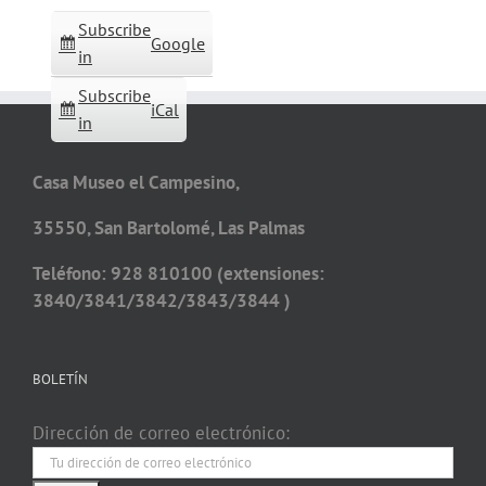
Subscribe
Google
in
Subscribe
iCal
in
Casa Museo el Campesino,
35550, San Bartolomé, Las Palmas
Teléfono: 928 810100 (extensiones:
3840/3841/3842/3843/3844 )
BOLETÍN
Dirección de correo electrónico: