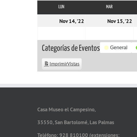
LUN
LUNES
MAR
MARTES
14/11/2022
1
Nov 14, '22
Nov 15, '22
Categorías de Eventos
General
Imprimir
Vistas
Casa Museo el Campesino,
35550, San Bartolomé, Las Palmas
Teléfono: 928 810100 (extensiones: