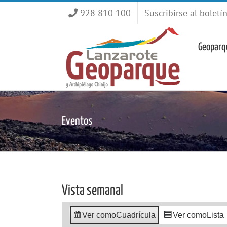
Saltar
928 810 100
Suscribirse al boletí
al
contenido
Geoparq
Eventos
Vista semanal
Ver como
Cuadrícula
Ver como
Lista