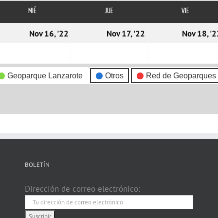
MIÉ
MIÉRCOLES
JUE
JUEVES
VIE
VIERNES
5/11/2022
16/11/2022
17/11/2022
Nov 16, '22
Nov 17, '22
Nov 18, '2
Geoparque Lanzarote
Otros
Red de Geoparques
BOLETÍN
Dirección de correo electrónico: