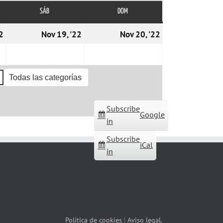
SÁB
SÁBADO
DOM
DOMINGO
18/11/2022
19/11/2022
20/11/2022
2
Nov 19, '22
Nov 20, '22
Todas las categorías
Subscribe
Google
in
Subscribe
iCal
in
Política de cookies
|
Aviso legal.