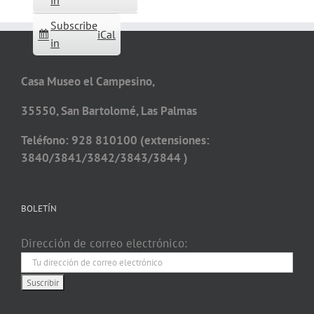
in
Subscribe
iCal
in
Casa Museo el Campesino,
35550, San Bartolomé, Las Palmas
Teléfono: 928 810100 (extensiones:
3840/3841/3842/3843/3844 )
BOLETÍN
Dirección de correo electrónico: