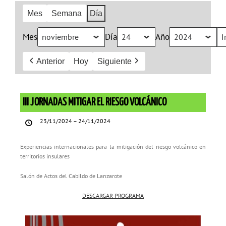
Mes
Semana
Día
Mes
Día
Año
Anterior
Hoy
Siguiente
III
JORNADAS
III JORNADAS MITIGAR EL RIESGO VOLCÁNICO
MITIGAR
23/11/2024
–
24/11/2024
EL
RIESGO
Experiencias internacionales para la mitigación del riesgo volcánico en
VOLCÁNICO
territorios insulares
Salón de Actos del Cabildo de Lanzarote
DESCARGAR PROGRAMA