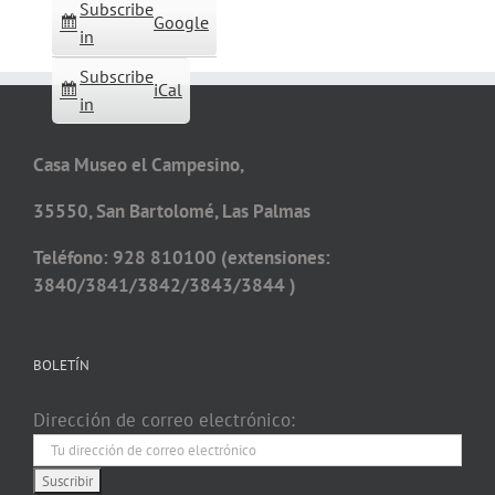
Subscribe
Google
in
Subscribe
iCal
in
Casa Museo el Campesino,
35550, San Bartolomé, Las Palmas
Teléfono: 928 810100 (extensiones:
3840/3841/3842/3843/3844 )
BOLETÍN
Dirección de correo electrónico: