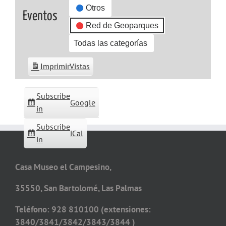
Otros
Eventos
Red de Geoparques
Todas las categorías
Imprimir
Vistas
Subscribe
Google
in
Subscribe
iCal
in
Casa Museo el Campesino,
35550, San Bartolomé, Las Palmas
Teléfono: 928 810100 (extensiones:
3840/3841/3842/3843/3844 )