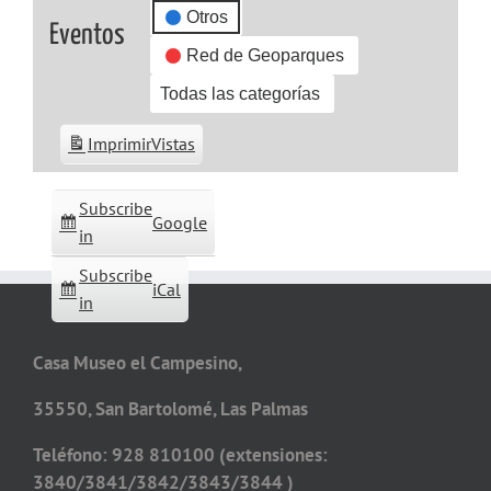
Otros
Eventos
Red de Geoparques
Todas las categorías
Imprimir
Vistas
Subscribe
Google
in
Subscribe
iCal
in
Casa Museo el Campesino,
35550, San Bartolomé, Las Palmas
Teléfono: 928 810100 (extensiones:
3840/3841/3842/3843/3844 )