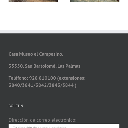
Casa Museo el Campesino,
35550, San Bartolomé, Las Palmas
Teléfono: 928 810100 (extensiones:
3840/3841/3842/3843/3844 )
BOLETÍN
Dirección de correo electrónico: