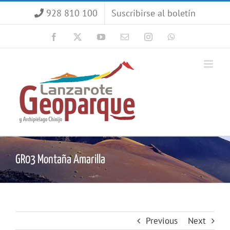
Saltar
928 810 100
Suscribirse al boletín
al
contenido
Facebook
X
YouTube
Correo
Instagram
WhatsApp
electrónico
GR03 Montaña Amarilla
Previous
Next