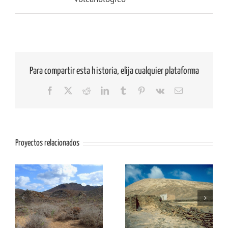
Para compartir esta historia, elija cualquier plataforma
Facebook
X
Reddit
LinkedIn
Tumblr
Pinterest
Vk
Correo
electrónico
Proyectos relacionados
el
LIG AL03: Trocadero-El
LIG AL02: La Caldera
Veril