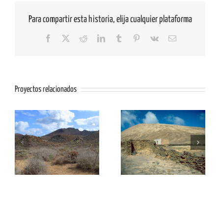
Para compartir esta historia, elija cualquier plataforma
Facebook
X
Reddit
LinkedIn
Tumblr
Pinterest
Vk
Correo
electrónico
Proyectos relacionados
el
LIG AL03: Trocadero-El
LIG AL02: La Caldera
Veril