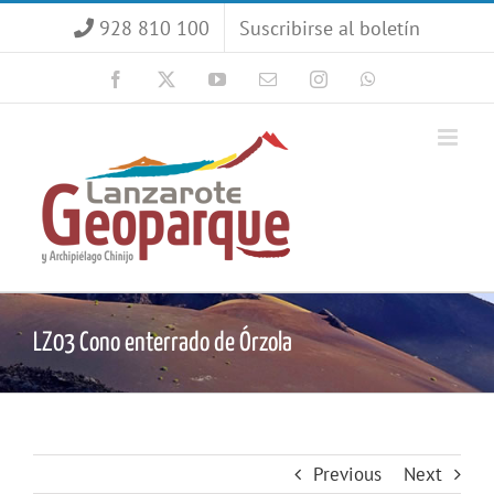
Saltar
928 810 100
Suscribirse al boletín
al
contenido
Facebook
X
YouTube
Correo
Instagram
WhatsApp
electrónico
LZ03 Cono enterrado de Órzola
Previous
Next