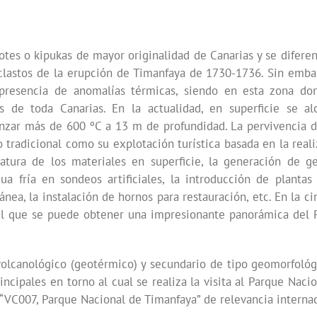
slotes o kipukas de mayor originalidad de Canarias y se difere
roclastos de la erupción de Timanfaya de 1730-1736. Sin emba
a presencia de anomalías térmicas, siendo en esta zona do
s de toda Canarias. En la actualidad, en superficie se al
nzar más de 600 ºC a 13 m de profundidad. La pervivencia d
 tradicional como su explotación turística basada en la real
tura de los materiales en superficie, la generación de ge
gua fría en sondeos artificiales, la introducción de plantas
ea, la instalación de hornos para restauración, etc. En la c
 el que se puede obtener una impresionante panorámica del 
 volcanológico (geotérmico) y secundario de tipo geomorfológ
incipales en torno al cual se realiza la visita al Parque Naci
 “VC007, Parque Nacional de Timanfaya” de relevancia internac