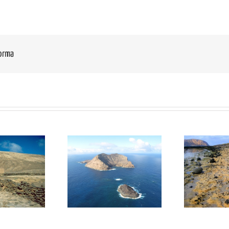
forma
: Montaña Clara-
GR01 Costa de Los
GR
Roque del Este
Resbalajes