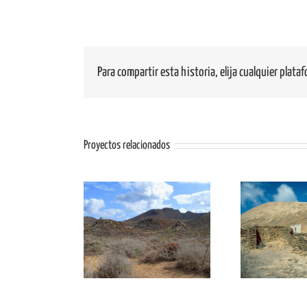
Para compartir esta historia, elija cualquier plata
Proyectos relacionados
L01: Malpaís del
MC01
LIG AL02: La Caldera
Norte