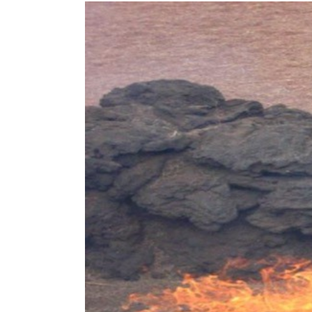
View
Larger
Image