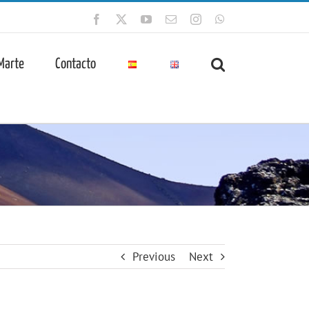
Facebook
X
YouTube
Correo
Instagram
WhatsApp
electrónico
 Marte
Contacto
Previous
Next