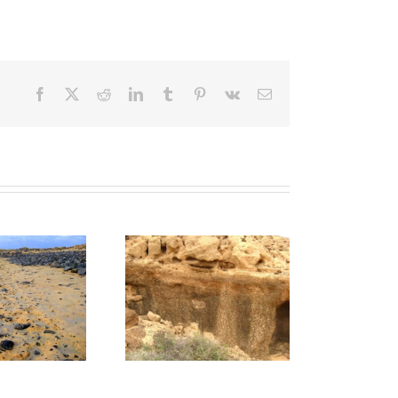
Facebook
X
Reddit
LinkedIn
Tumblr
Pinterest
Vk
Correo
electrónico
02 Barranco de Los
LIG AL01: Malpaís del
Conejos
Norte