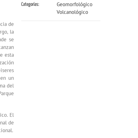
Geomorfológico
Categorías:
Volcanológico
ncia de
rgo, la
nde se
canzan
e esta
ización
iseres
 en un
ima del
Parque
ico. El
onal de
ional.