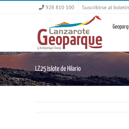
Saltar
928 810 100
Suscribirse al boletí
al
contenido
Geoparq
LZ25 Islote de Hilario