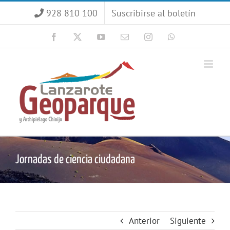
Saltar
928 810 100
Suscribirse al boletín
al
contenido
Facebook
X
YouTube
Correo
Instagram
WhatsApp
electrónico
Jornadas de ciencia ciudadana
Anterior
Siguiente