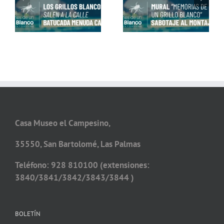
Conviértete en Grillo
un Grillo Blanco» con
Blanco con Alex Dorta
Matías Mata
Casa Museo el Campesino,
35550, San Bartolomé, Las Palmas
Teléfono: 928 810100 (extensiones:
3840/3841/3842/3843/3844 )
BOLETÍN