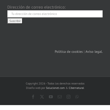
Dirección de correo electrónico:
Política de cookies
|
Aviso legal.
Copyright 2026 - Todos los derechos reservados
Diseño web por
Solucionet.com
&
Cibernatural
Facebook
X
YouTube
Correo
Instagram
WhatsApp
electrónico