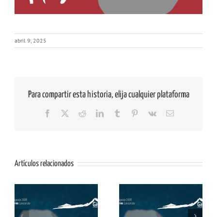
abril 9, 2025
Para compartir esta historia, elija cualquier plataforma
Facebook
X
Reddit
LinkedIn
Tumblr
Pinterest
Vk
Correo
electrónico
Artículos relacionados
os
Mural «Memorias de