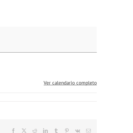
Ver calendario completo
Facebook
X
Reddit
LinkedIn
Tumblr
Pinterest
Vk
Correo