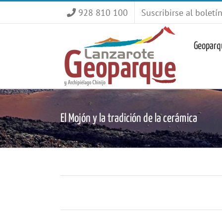
Saltar
928 810 100
Suscribirse al boletí
al
contenido
Geoparq
El Mojón y la tradición de la cerámica