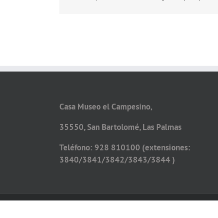
Casa Museo el Campesino,
35550, San Bartolomé, Las Palmas
Teléfono: 928 810100 (extensiones:
3840/3841/3842/3843/3844 )
Copyright 2026 - Todos los derechos reservados
Diseño web por
Solucionet.com
&
Cibernatural