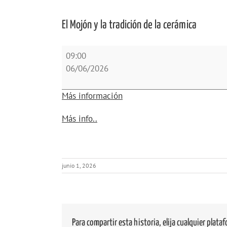
El Mojón y la tradición de la cerámica
El
09:00
Mojón
06/06/2026
y
la
Más información
tradición
de
about
Más info..
la
{title}
cerámica
junio 1, 2026
Para compartir esta historia, elija cualquier plata