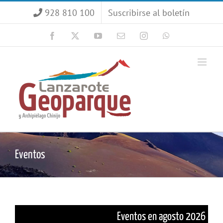
Saltar
928 810 100
Suscribirse al boletín
al
contenido
Facebook
X
YouTube
Correo
Instagram
WhatsApp
electrónico
Eventos
Eventos en agosto 2026