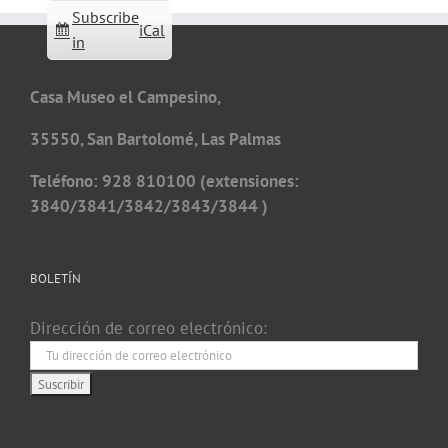
Subscribe
iCal
in
Casa Museo el Campesino,
35550, San Bartolomé, Las Palmas
Teléfono: 928 810100 (extensiones:
3840/3841/3842/3843/3844 )
BOLETÍN
Dirección de correo electrónico: