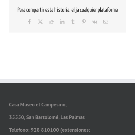
Para compartir esta historia, elija cualquier plataforma
Facebook
X
Reddit
LinkedIn
Tumblr
Pinterest
Vk
Correo
electrónico
Casa Museo el Campesino,
35550, San Bartolomé, Las Palmas
Teléfono: 928 810100 (extensiones: