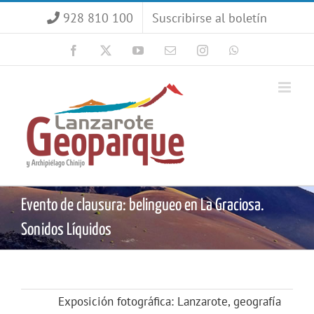
Saltar
928 810 100
Suscribirse al boletín
al
contenido
Facebook
X
YouTube
Correo
Instagram
WhatsApp
electrónico
Evento de clausura: belingueo en La Graciosa.
Sonidos Líquidos
Exposición fotográfica: Lanzarote, geografía