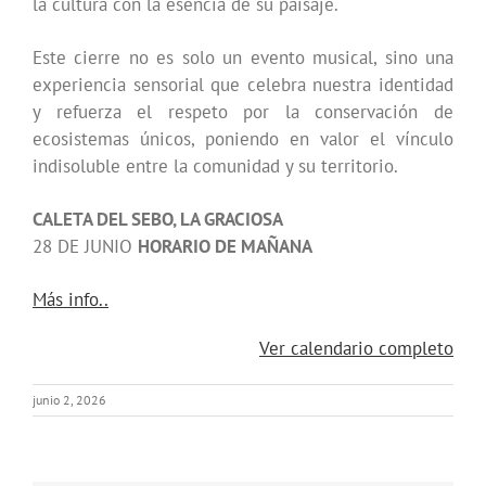
La
la cultura con la esencia de su paisaje.
Graciosa.
Sonidos
Este cierre no es solo un evento musical, sino una
Líquidos
experiencia sensorial que celebra nuestra identidad
y refuerza el respeto por la conservación de
ecosistemas únicos, poniendo en valor el vínculo
indisoluble entre la comunidad y su territorio.
CALETA DEL SEBO, LA GRACIOSA
28 DE JUNIO
HORARIO DE MAÑANA
about
Más info..
{title}
Ver calendario completo
junio 2, 2026