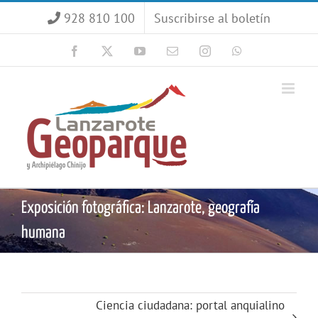
Saltar
928 810 100
Suscribirse al boletín
al
contenido
Facebook
X
YouTube
Correo
Instagram
WhatsApp
electrónico
Exposición fotográfica: Lanzarote, geografía
humana
Ciencia ciudadana: portal anquialino