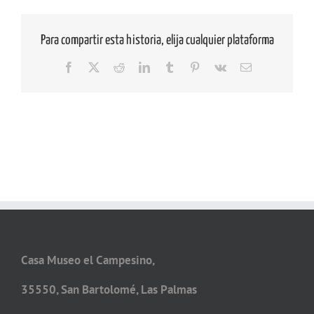
Para compartir esta historia, elija cualquier plataforma
Facebook
X
Reddit
LinkedIn
Tumblr
Pinterest
Vk
Correo
electrónico
Casa Museo el Campesino,
35550, San Bartolomé, Las Palmas