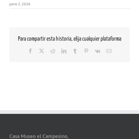
junio 2, 2026
Para compartir esta historia, elija cualquier plataforma
Facebook
X
Reddit
LinkedIn
Tumblr
Pinterest
Vk
Correo
electrónico
Casa Museo el Campesino,