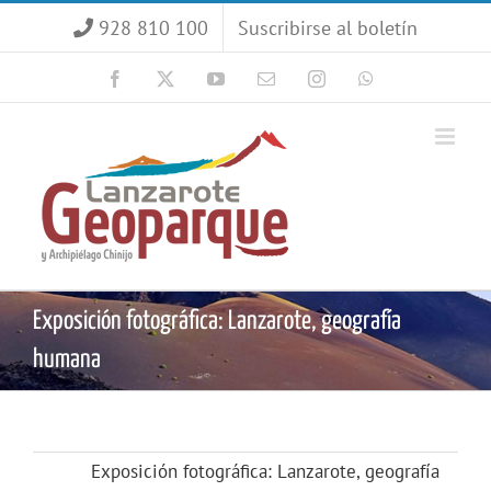
Saltar
928 810 100
Suscribirse al boletín
al
contenido
Facebook
X
YouTube
Correo
Instagram
WhatsApp
electrónico
Exposición fotográfica: Lanzarote, geografía
humana
Exposición fotográfica: Lanzarote, geografía