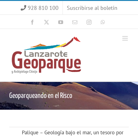
Saltar
928 810 100
Suscribirse al boletín
al
contenido
Facebook
X
YouTube
Correo
Instagram
WhatsApp
electrónico
Geoparqueando en el Risco
Palique – Geología bajo el mar, un tesoro por