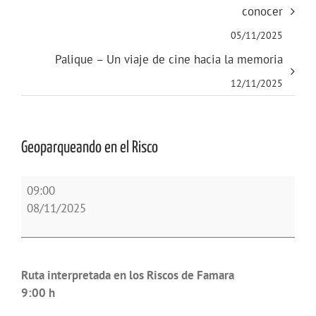
conocer
05/11/2025
Palique – Un viaje de cine hacia la memoria
12/11/2025
Geoparqueando en el Risco
Geoparqueando
09:00
en
08/11/2025
el
Risco
Ruta interpretada en los Riscos de Famara
9:00 h