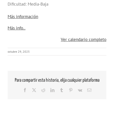
Dificultad: Media-Baja
Más información
about
Más info..
{title}
Ver calendario completo
octubre 29, 2025
Para compartir esta historia, elija cualquier plataforma
Facebook
X
Reddit
LinkedIn
Tumblr
Pinterest
Vk
Correo
electrónico