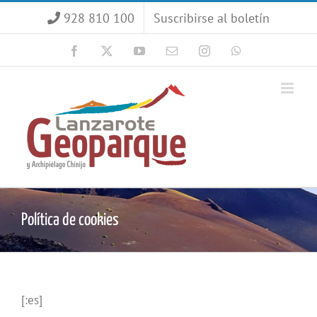
Saltar
928 810 100
Suscribirse al boletín
al
contenido
Facebook
X
YouTube
Correo
Instagram
WhatsApp
electrónico
Política de cookies
[:es]