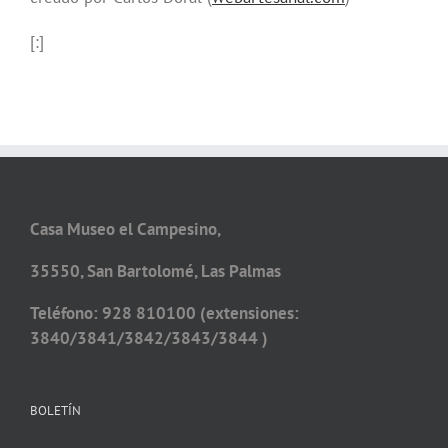
[:]
Casa Museo el Campesino,
35550, San Bartolomé, Las Palmas
Teléfono: 928 810100 (extensiones:
3840/3841/3842/3843/3844 )
BOLETÍN