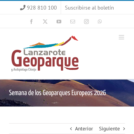
Saltar
928 810 100
Suscribirse al boletín
al
contenido
Facebook
X
YouTube
Correo
Instagram
WhatsApp
electrónico
Semana de los Geoparques Europeos 2026
Anterior
Siguiente