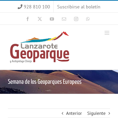
Saltar
928 810 100
Suscribirse al boletín
al
contenido
Facebook
X
YouTube
Correo
Instagram
WhatsApp
electrónico
Semana de los Geoparques Europeos
Anterior
Siguiente