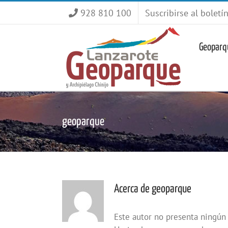
Saltar
928 810 100
Suscribirse al boletí
al
contenido
Geoparq
geoparque
Acerca de
geoparque
Este autor no presenta ningún 