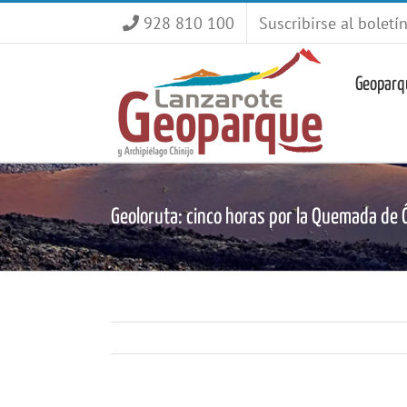
Saltar
928 810 100
Suscribirse al boletí
al
contenido
Geoparq
Geoloruta: cinco horas por la Quemada de 