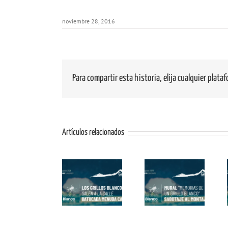
noviembre 28, 2016
Para compartir esta historia, elija cualquier plata
Artículos relacionados
Mural
Pasacalles:
Conviértete
«Memorias de
¡Los Grillos
en Grillo
un Grillo
Blancos Salen
Blanco con
Blanco» con
a la Calle!
Alex Dorta