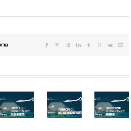
forma
Facebook
X
Reddit
LinkedIn
Tumblr
Pinterest
Vk
Cor
elec
Construimos
Pasacalle
Ponencias del
el Grillo
¡Los Grill
Dr. Alejandro
Blanco con
Blancos Sa
Martínez
fEOFL!P
a la Calle