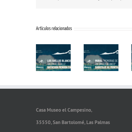
Artículos relacionados
Mural
Pasacalles:
Conviértete
«Memorias de
¡Los Grillos
en Grillo
un Grillo
Blancos Salen
Blanco con
Blanco» con
a la Calle!
Alex Dorta
Matías Mata
Casa Museo el Campesino,
35550, San Bartolomé, Las Palmas