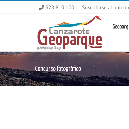
Saltar
928 810 100
Suscribirse al boletí
al
contenido
Geoparq
Concurso fotográfico