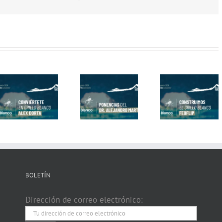
elec
Construimos
Pasacalle
Ponencias del
el Grillo
¡Los Grill
Dr. Alejandro
Blanco con
Blancos Sa
Martínez
fEOFL!P
a la Calle
BOLETÍN
Dirección de correo electrónico: