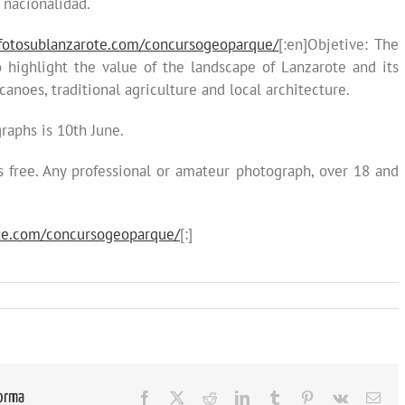
 nacionalidad.
fotosublanzarote.com/concursogeoparque/
[:en]Objetive: The
highlight the value of the landscape of Lanzarote and its
canoes, traditional agriculture and local architecture.
raphs is 10th June.
 is free. Any professional or amateur photograph, over 18 and
te.com/concursogeoparque/
[:]
forma
Facebook
X
Reddit
LinkedIn
Tumblr
Pinterest
Vk
Cor