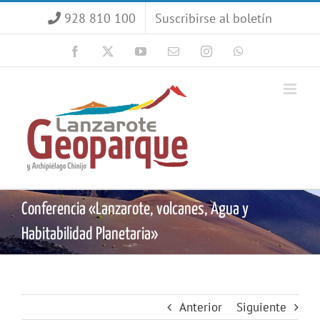
Saltar
928 810 100
Suscribirse al boletín
al
contenido
Facebook
X
YouTube
Correo
Instagram
WhatsApp
electrónico
Conferencia «Lanzarote, volcanes, Agua y
Habitabilidad Planetaria»
Anterior
Siguiente