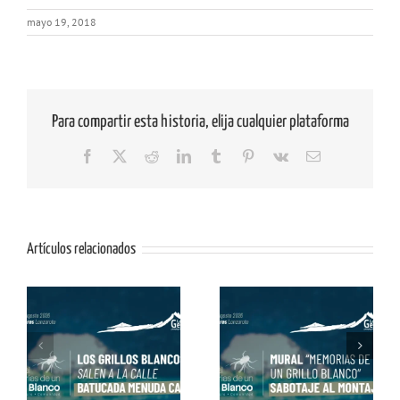
mayo 19, 2018
Para compartir esta historia, elija cualquier plataforma
Facebook
X
Reddit
LinkedIn
Tumblr
Pinterest
Vk
Correo
electrónico
Artículos relacionados
os
Mural «Memorias de
Conviértete en Grillo
un Grillo Blanco» con
Blanco con Alex Dorta
Matías Mata